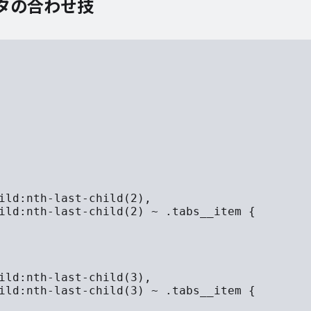
タの合わせ技
ild:nth-last-child(2),

ild:nth-last-child(2) ~ .tabs__item {

ild:nth-last-child(3),

ild:nth-last-child(3) ~ .tabs__item {
