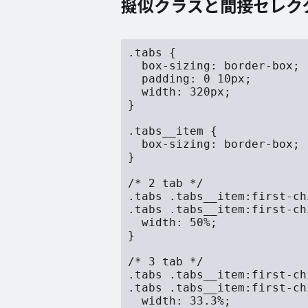
擬似クラスと間接セレク
.tabs {

  box-sizing: border-box;

  padding: 0 10px;

  width: 320px;

}

.tabs__item {

  box-sizing: border-box;

}

/* 2 tab */

.tabs .tabs__item:first-ch
.tabs .tabs__item:first-ch
  width: 50%;

}

/* 3 tab */

.tabs .tabs__item:first-ch
.tabs .tabs__item:first-ch
  width: 33.3%;
