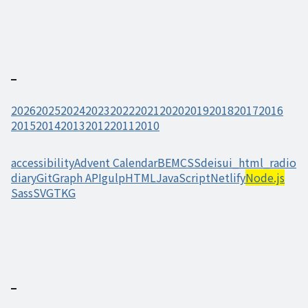
2026
2025
2024
2023
2022
2021
2020
2019
2018
2017
2016
2015
2014
2013
2012
2011
2010
accessibility
Advent Calendar
BEM
CSS
deisui_html_radio
diary
Git
Graph API
gulp
HTML
JavaScript
Netlify
Node.js
Sass
SVG
TKG