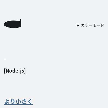
カラーモード
[
Node.js
]
より小さく